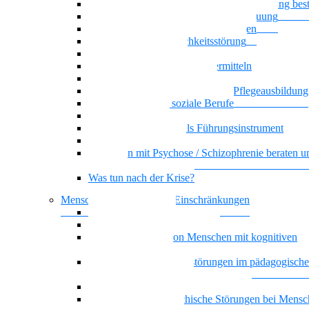
Wenn psychische Belastungen die Ausbildung be
Klare Grenzen in der Pflege und Betreuung
Basiswissen psychische Erkrankungen
Narzisstische Persönlichkeitsstörung
Biografisches Arbeiten
Auszubildenden Sicherheit vermitteln
Umgang mit Ekel und Scham
Selbstorganisiertes Lernen in der Pflegeausbildung
KI-Kompetenz für soziale Berufe
Führung, die wirkt
Dienstplangestaltung als Führungsinstrument
Basiswissen Ehrenamt
Menschen mit Psychose / Schizophrenie beraten u
begleiten
Was tun nach der Krise?
Menschen mit kognitiven Einschränkungen
Nationalität Mensch
Vielstimmiges Wunschkonzert
Alltagsbegleitung von Menschen mit kognitiven
Beeinträchtigungen
Bindung und Bindungsstörungen im pädagogisch
therapeutischen Kontext
Depression und geistige Behinderung
Doppeldiagnose: psychische Störungen bei Mensc