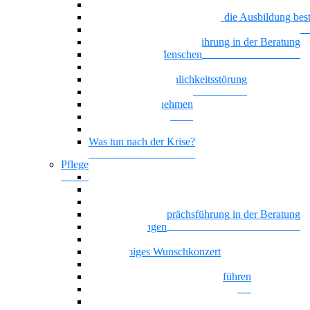
Generationenmix + Teamwork
Wenn psychische Belastungen die Ausbildung be
Vielstimmiges Wunschkonzert
Motivierende Gesprächsführung in der Beratung
Suchterkrankte Menschen
Neue Suchtstoffe
Narzisstische Persönlichkeitsstörung
Nationalität Mensch
Trauer im Unternehmen
Trauer begegnen
Führung, die wirkt
Was tun nach der Krise?
Pflege
Affektive Störungen
Hoffnung statt Selbstboykott
Nationalität Mensch – Pflege
Motivierende Gesprächsführung in der Beratung
Zwangsstörungen
Angststörung
Vielstimmiges Wunschkonzert
Oasentag
Sich selbst und andere gesund führen
Generationenmix + Teamwork
Als Pflegekraft kompetent beraten