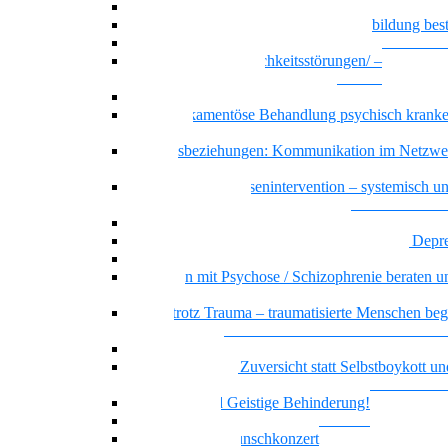
Recovery – Gesundung durch Selbstbefähigung
Wenn psychische Belastungen die Ausbildung be
Basiswissen psychische Erkrankungen
Basiswissen Persönlichkeitsstörungen/ –
Persönlichkeitsmuster
Borderline-Persönlichkeitsmuster
Die Medikamentöse Behandlung psychisch kranke
Menschen
Dreiecksbeziehungen: Kommunikation im Netzwe
Klientel
Prävention und Krisenintervention – systemisch u
ressourcenorientiert
Messie bzw. pathologisches Horten
Beratung und Begleitung von Menschen mit Depr
Sicher handeln bei psychiatrischen Notfällen
Menschen mit Psychose / Schizophrenie beraten u
begleiten
Sicher trotz Trauma – traumatisierte Menschen beg
beraten
Offener Dialog
Realitätssinn und Zuversicht statt Selbstboykott un
Selbstschädigung
Borderline und Geistige Behinderung!
Empowerment
Vielstimmiges Wunschkonzert