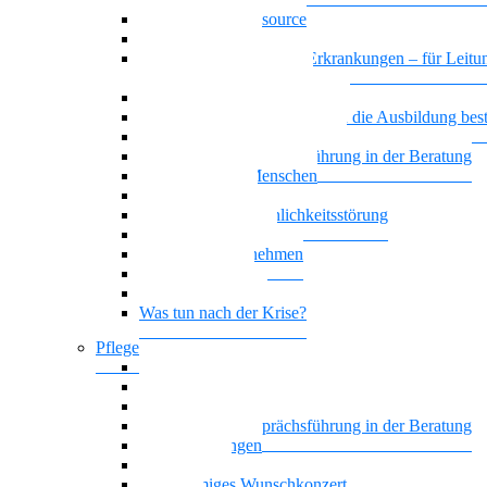
Das Team als Ressource
Erschöpfte Teams
Basiswissen psychische Erkrankungen – für Leitun
und HR MitarbeiterInnen
Generationenmix + Teamwork
Wenn psychische Belastungen die Ausbildung be
Vielstimmiges Wunschkonzert
Motivierende Gesprächsführung in der Beratung
Suchterkrankte Menschen
Neue Suchtstoffe
Narzisstische Persönlichkeitsstörung
Nationalität Mensch
Trauer im Unternehmen
Trauer begegnen
Führung, die wirkt
Was tun nach der Krise?
Pflege
Affektive Störungen
Hoffnung statt Selbstboykott
Nationalität Mensch – Pflege
Motivierende Gesprächsführung in der Beratung
Zwangsstörungen
Angststörung
Vielstimmiges Wunschkonzert