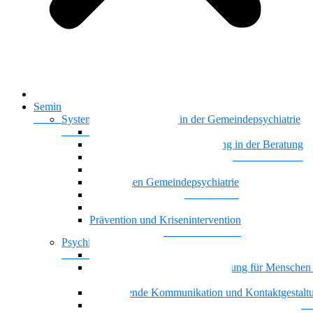
Startseite
Seminare & Trainings
Systemisches Basiswissen in der Gemeindepsychiatrie
Nationalität Mensch
Motivierende Gesprächsführung in der Beratung
Vielstimmiges Wunschkonzert
Gemeindepsychiatrie systemisch
Basiswissen Gemeindepsychiatrie
Recovery
Dreiecksbeziehungen
Prävention und Krisenintervention
Psychische Gesundheit
Kontaktgestaltung und Kommunikation mit Famili
Achtsamkeit und Stressbewältigung für Menschen
psychischen Beeinträchtigungen
Motivierende Kommunikation und Kontaktgestalt
Resilienz