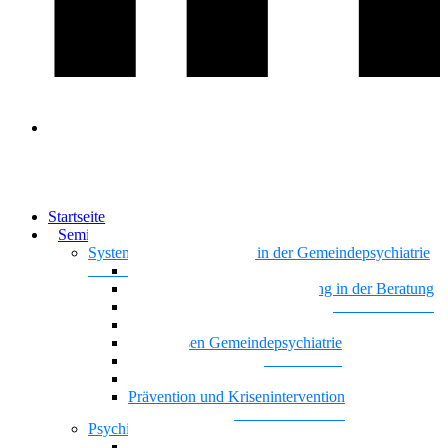
Startseite
Seminare & Trainings
Systemisches Basiswissen in der Gemeindepsychiatrie
Nationalität Mensch
Motivierende Gesprächsführung in der Beratung
Vielstimmiges Wunschkonzert
Gemeindepsychiatrie systemisch
Basiswissen Gemeindepsychiatrie
Recovery
Dreiecksbeziehungen
Prävention und Krisenintervention
Psychische Gesundheit
Kontaktgestaltung und Kommunikation mit Famili