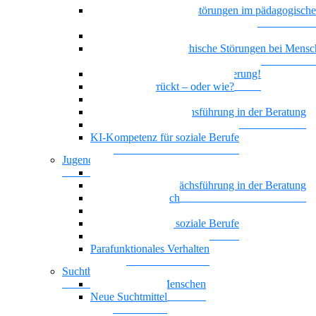
Bindung und Bindungsstörungen im pädagogisch
therapeutischen Kontext
Depression und geistige Behinderung
Doppeldiagnose: psychische Störungen bei Mensc
geistiger Behinderung
Borderline und Geistige Behinderung!
Ist das jetzt verrückt – oder wie?
Empowerment
Motivierende Gesprächsführung in der Beratung
Biografisches Arbeiten
KI-Kompetenz für soziale Berufe
Jugendhilfe
Vielstimmiges Wunschkonzert
Motivierende Gesprächsführung in der Beratung
Nationalität Mensch
Leben mit ADHS
KI-Kompetenz für soziale Berufe
Führung, die wirkt
Parafunktionales Verhalten
Suchtberatung
Suchterkrankte Menschen
Neue Suchtmittel