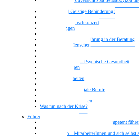
Realitätssinn und Zuversicht statt Selbstboykott un
Selbstschädigung
Borderline und Geistige Behinderung!
Empowerment
Vielstimmiges Wunschkonzert
Zwangsstörungen
Angststörung
Motivierende Gesprächsführung in der Beratung
Suchterkrankte Menschen
Neue Suchtstoffe
Narzisstische Persönlichkeitsstörung
Nationalität Mensch – Psychische Gesundheit
Affektive Störungen
Leben mit ADHS
Biografisches Arbeiten
Trauer begegnen
KI-Kompetenz für soziale Berufe
Basiswissen Ehrenamt
Parafunktionales Verhalten
Was tun nach der Krise?
Führen und Leiten / BGM
Beeinträchtigte Mitarbeiter*innen kompetent führe
Sich selbst und andere gesund führen
Gesund führen – MitarbeiterInnen und sich selbst a
Führungskraft