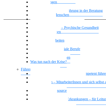
Zwangsstörungen
Angststörung
Motivierende Gesprächsführung in der Beratung
Suchterkrankte Menschen
Neue Suchtstoffe
Narzisstische Persönlichkeitsstörung
Nationalität Mensch – Psychische Gesundheit
Affektive Störungen
Leben mit ADHS
Biografisches Arbeiten
Trauer begegnen
KI-Kompetenz für soziale Berufe
Basiswissen Ehrenamt
Parafunktionales Verhalten
Was tun nach der Krise?
Führen und Leiten / BGM
Beeinträchtigte Mitarbeiter*innen kompetent führe
Sich selbst und andere gesund führen
Gesund führen – MitarbeiterInnen und sich selbst a
Führungskraft
Das Team als Ressource
Erschöpfte Teams
Basiswissen psychische Erkrankungen – für Leitun
und HR MitarbeiterInnen