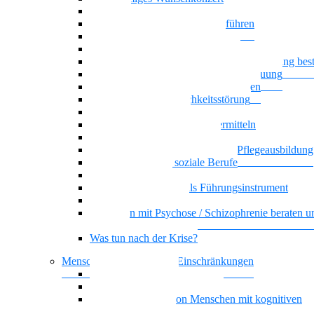
Oasentag
Sich selbst und andere gesund führen
Generationenmix + Teamwork
Als Pflegekraft kompetent beraten
Wenn psychische Belastungen die Ausbildung be
Klare Grenzen in der Pflege und Betreuung
Basiswissen psychische Erkrankungen
Narzisstische Persönlichkeitsstörung
Biografisches Arbeiten
Auszubildenden Sicherheit vermitteln
Umgang mit Ekel und Scham
Selbstorganisiertes Lernen in der Pflegeausbildung
KI-Kompetenz für soziale Berufe
Führung, die wirkt
Dienstplangestaltung als Führungsinstrument
Basiswissen Ehrenamt
Menschen mit Psychose / Schizophrenie beraten u
begleiten
Was tun nach der Krise?
Menschen mit kognitiven Einschränkungen
Nationalität Mensch
Vielstimmiges Wunschkonzert
Alltagsbegleitung von Menschen mit kognitiven
Beeinträchtigungen