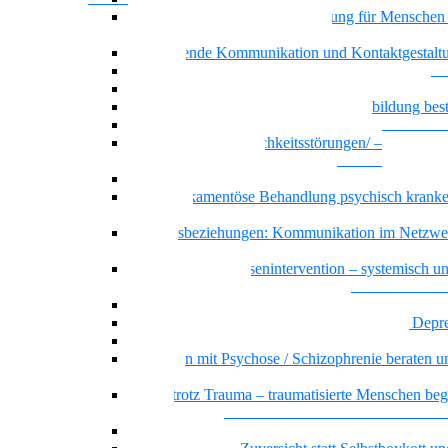
Achtsamkeit und Stressbewältigung für Menschen
psychischen Beeinträchtigungen
Motivierende Kommunikation und Kontaktgestalt
Resilienz
Recovery – Gesundung durch Selbstbefähigung
Wenn psychische Belastungen die Ausbildung be
Basiswissen psychische Erkrankungen
Basiswissen Persönlichkeitsstörungen/ –
Persönlichkeitsmuster
Borderline-Persönlichkeitsmuster
Die Medikamentöse Behandlung psychisch kranke
Menschen
Dreiecksbeziehungen: Kommunikation im Netzwe
Klientel
Prävention und Krisenintervention – systemisch u
ressourcenorientiert
Messie bzw. pathologisches Horten
Beratung und Begleitung von Menschen mit Depr
Sicher handeln bei psychiatrischen Notfällen
Menschen mit Psychose / Schizophrenie beraten u
begleiten
Sicher trotz Trauma – traumatisierte Menschen beg
beraten
Offener Dialog