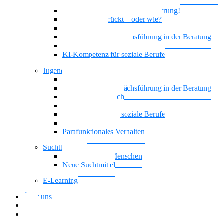
geistiger Behinderung
Borderline und Geistige Behinderung!
Ist das jetzt verrückt – oder wie?
Empowerment
Motivierende Gesprächsführung in der Beratung
Biografisches Arbeiten
KI-Kompetenz für soziale Berufe
Jugendhilfe
Vielstimmiges Wunschkonzert
Motivierende Gesprächsführung in der Beratung
Nationalität Mensch
Leben mit ADHS
KI-Kompetenz für soziale Berufe
Führung, die wirkt
Parafunktionales Verhalten
Suchtberatung
Suchterkrankte Menschen
Neue Suchtmittel
E-Learning
Über uns
Blog
Download