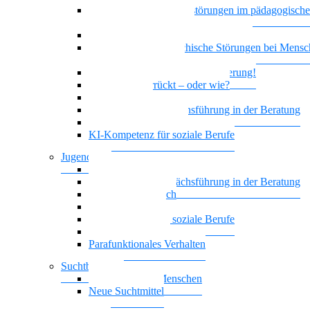
Bindung und Bindungsstörungen im pädagogisch
therapeutischen Kontext
Depression und geistige Behinderung
Doppeldiagnose: psychische Störungen bei Mensc
geistiger Behinderung
Borderline und Geistige Behinderung!
Ist das jetzt verrückt – oder wie?
Empowerment
Motivierende Gesprächsführung in der Beratung
Biografisches Arbeiten
KI-Kompetenz für soziale Berufe
Jugendhilfe
Vielstimmiges Wunschkonzert
Motivierende Gesprächsführung in der Beratung
Nationalität Mensch
Leben mit ADHS
KI-Kompetenz für soziale Berufe
Führung, die wirkt
Parafunktionales Verhalten
Suchtberatung
Suchterkrankte Menschen
Neue Suchtmittel