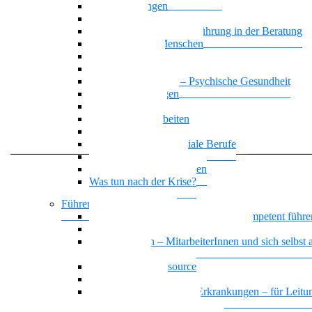
Zwangsstörungen
Angststörung
Motivierende Gesprächsführung in der Beratung
Suchterkrankte Menschen
Neue Suchtstoffe
Narzisstische Persönlichkeitsstörung
Nationalität Mensch – Psychische Gesundheit
Affektive Störungen
Leben mit ADHS
Biografisches Arbeiten
Trauer begegnen
KI-Kompetenz für soziale Berufe
Basiswissen Ehrenamt
Parafunktionales Verhalten
Was tun nach der Krise?
Führen und Leiten / BGM
Beeinträchtigte Mitarbeiter*innen kompetent führe
Sich selbst und andere gesund führen
Gesund führen – MitarbeiterInnen und sich selbst a
Führungskraft
Das Team als Ressource
Erschöpfte Teams
Basiswissen psychische Erkrankungen – für Leitun
und HR MitarbeiterInnen