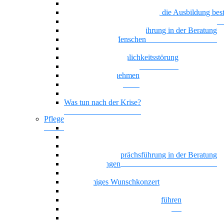
Generationenmix + Teamwork
Wenn psychische Belastungen die Ausbildung be
Vielstimmiges Wunschkonzert
Motivierende Gesprächsführung in der Beratung
Suchterkrankte Menschen
Neue Suchtstoffe
Narzisstische Persönlichkeitsstörung
Nationalität Mensch
Trauer im Unternehmen
Trauer begegnen
Führung, die wirkt
Was tun nach der Krise?
Pflege
Affektive Störungen
Hoffnung statt Selbstboykott
Nationalität Mensch – Pflege
Motivierende Gesprächsführung in der Beratung
Zwangsstörungen
Angststörung
Vielstimmiges Wunschkonzert
Oasentag
Sich selbst und andere gesund führen
Generationenmix + Teamwork
Als Pflegekraft kompetent beraten