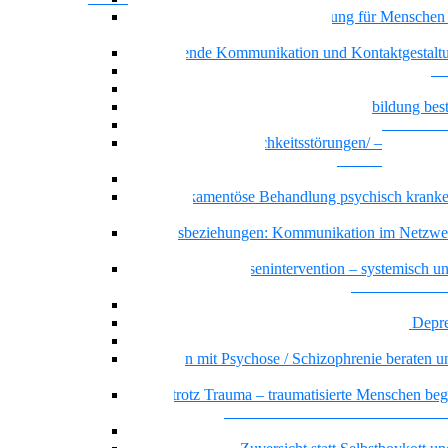
Achtsamkeit und Stressbewältigung für Menschen
psychischen Beeinträchtigungen
Motivierende Kommunikation und Kontaktgestalt
Resilienz
Recovery – Gesundung durch Selbstbefähigung
Wenn psychische Belastungen die Ausbildung be
Basiswissen psychische Erkrankungen
Basiswissen Persönlichkeitsstörungen/ –
Persönlichkeitsmuster
Borderline-Persönlichkeitsmuster
Die Medikamentöse Behandlung psychisch kranke
Menschen
Dreiecksbeziehungen: Kommunikation im Netzwe
Klientel
Prävention und Krisenintervention – systemisch u
ressourcenorientiert
Messie bzw. pathologisches Horten
Beratung und Begleitung von Menschen mit Depr
Sicher handeln bei psychiatrischen Notfällen
Menschen mit Psychose / Schizophrenie beraten u
begleiten
Sicher trotz Trauma – traumatisierte Menschen beg
beraten
Offener Dialog