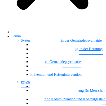
Startseite
Seminare & Trainings
Systemisches Basiswissen in der Gemeindepsychiatrie
Nationalität Mensch
Motivierende Gesprächsführung in der Beratung
Vielstimmiges Wunschkonzert
Gemeindepsychiatrie systemisch
Basiswissen Gemeindepsychiatrie
Recovery
Dreiecksbeziehungen
Prävention und Krisenintervention
Psychische Gesundheit
Kontaktgestaltung und Kommunikation mit Famili
Achtsamkeit und Stressbewältigung für Menschen
psychischen Beeinträchtigungen
Motivierende Kommunikation und Kontaktgestalt
Resilienz