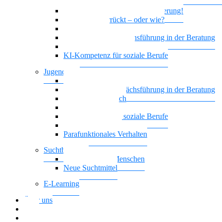
geistiger Behinderung
Borderline und Geistige Behinderung!
Ist das jetzt verrückt – oder wie?
Empowerment
Motivierende Gesprächsführung in der Beratung
Biografisches Arbeiten
KI-Kompetenz für soziale Berufe
Jugendhilfe
Vielstimmiges Wunschkonzert
Motivierende Gesprächsführung in der Beratung
Nationalität Mensch
Leben mit ADHS
KI-Kompetenz für soziale Berufe
Führung, die wirkt
Parafunktionales Verhalten
Suchtberatung
Suchterkrankte Menschen
Neue Suchtmittel
E-Learning
Über uns
Blog
Download