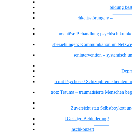
Recovery – Gesundung durch Selbstbefähigung
Wenn psychische Belastungen die Ausbildung be
Basiswissen psychische Erkrankungen
Basiswissen Persönlichkeitsstörungen/ –
Persönlichkeitsmuster
Borderline-Persönlichkeitsmuster
Die Medikamentöse Behandlung psychisch kranke
Menschen
Dreiecksbeziehungen: Kommunikation im Netzwe
Klientel
Prävention und Krisenintervention – systemisch u
ressourcenorientiert
Messie bzw. pathologisches Horten
Beratung und Begleitung von Menschen mit Depr
Sicher handeln bei psychiatrischen Notfällen
Menschen mit Psychose / Schizophrenie beraten u
begleiten
Sicher trotz Trauma – traumatisierte Menschen beg
beraten
Offener Dialog
Realitätssinn und Zuversicht statt Selbstboykott un
Selbstschädigung
Borderline und Geistige Behinderung!
Empowerment
Vielstimmiges Wunschkonzert