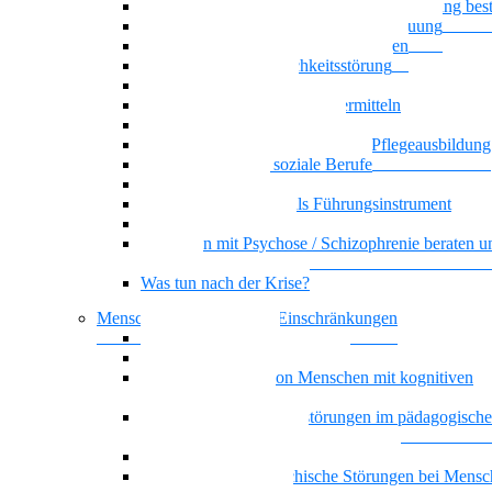
Wenn psychische Belastungen die Ausbildung be
Klare Grenzen in der Pflege und Betreuung
Basiswissen psychische Erkrankungen
Narzisstische Persönlichkeitsstörung
Biografisches Arbeiten
Auszubildenden Sicherheit vermitteln
Umgang mit Ekel und Scham
Selbstorganisiertes Lernen in der Pflegeausbildung
KI-Kompetenz für soziale Berufe
Führung, die wirkt
Dienstplangestaltung als Führungsinstrument
Basiswissen Ehrenamt
Menschen mit Psychose / Schizophrenie beraten u
begleiten
Was tun nach der Krise?
Menschen mit kognitiven Einschränkungen
Nationalität Mensch
Vielstimmiges Wunschkonzert
Alltagsbegleitung von Menschen mit kognitiven
Beeinträchtigungen
Bindung und Bindungsstörungen im pädagogisch
therapeutischen Kontext
Depression und geistige Behinderung
Doppeldiagnose: psychische Störungen bei Mensc