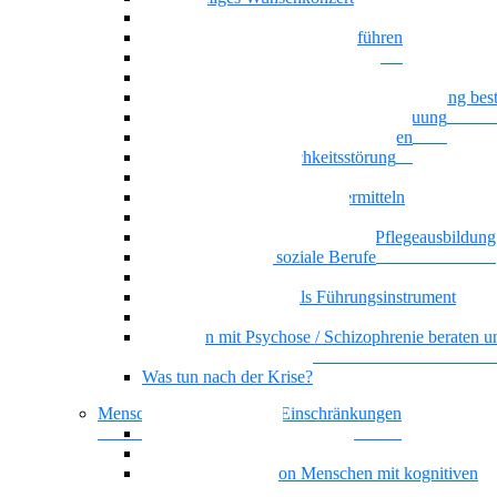
Oasentag
Sich selbst und andere gesund führen
Generationenmix + Teamwork
Als Pflegekraft kompetent beraten
Wenn psychische Belastungen die Ausbildung be
Klare Grenzen in der Pflege und Betreuung
Basiswissen psychische Erkrankungen
Narzisstische Persönlichkeitsstörung
Biografisches Arbeiten
Auszubildenden Sicherheit vermitteln
Umgang mit Ekel und Scham
Selbstorganisiertes Lernen in der Pflegeausbildung
KI-Kompetenz für soziale Berufe
Führung, die wirkt
Dienstplangestaltung als Führungsinstrument
Basiswissen Ehrenamt
Menschen mit Psychose / Schizophrenie beraten u
begleiten
Was tun nach der Krise?
Menschen mit kognitiven Einschränkungen
Nationalität Mensch
Vielstimmiges Wunschkonzert
Alltagsbegleitung von Menschen mit kognitiven
Beeinträchtigungen