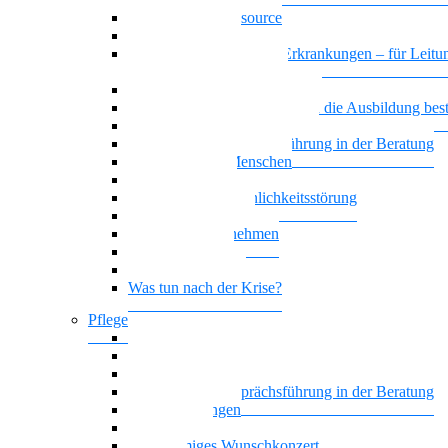
Das Team als Ressource
Erschöpfte Teams
Basiswissen psychische Erkrankungen – für Leitun
und HR MitarbeiterInnen
Generationenmix + Teamwork
Wenn psychische Belastungen die Ausbildung be
Vielstimmiges Wunschkonzert
Motivierende Gesprächsführung in der Beratung
Suchterkrankte Menschen
Neue Suchtstoffe
Narzisstische Persönlichkeitsstörung
Nationalität Mensch
Trauer im Unternehmen
Trauer begegnen
Führung, die wirkt
Was tun nach der Krise?
Pflege
Affektive Störungen
Hoffnung statt Selbstboykott
Nationalität Mensch – Pflege
Motivierende Gesprächsführung in der Beratung
Zwangsstörungen
Angststörung
Vielstimmiges Wunschkonzert