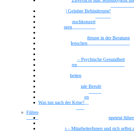
Realitätssinn und Zuversicht statt Selbstboykott un
Selbstschädigung
Borderline und Geistige Behinderung!
Empowerment
Vielstimmiges Wunschkonzert
Zwangsstörungen
Angststörung
Motivierende Gesprächsführung in der Beratung
Suchterkrankte Menschen
Neue Suchtstoffe
Narzisstische Persönlichkeitsstörung
Nationalität Mensch – Psychische Gesundheit
Affektive Störungen
Leben mit ADHS
Biografisches Arbeiten
Trauer begegnen
KI-Kompetenz für soziale Berufe
Basiswissen Ehrenamt
Parafunktionales Verhalten
Was tun nach der Krise?
Führen und Leiten / BGM
Beeinträchtigte Mitarbeiter*innen kompetent führe
Sich selbst und andere gesund führen
Gesund führen – MitarbeiterInnen und sich selbst a
Führungskraft