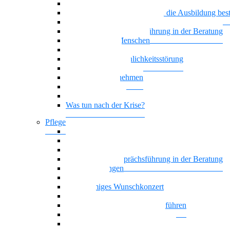
Generationenmix + Teamwork
Wenn psychische Belastungen die Ausbildung be
Vielstimmiges Wunschkonzert
Motivierende Gesprächsführung in der Beratung
Suchterkrankte Menschen
Neue Suchtstoffe
Narzisstische Persönlichkeitsstörung
Nationalität Mensch
Trauer im Unternehmen
Trauer begegnen
Führung, die wirkt
Was tun nach der Krise?
Pflege
Affektive Störungen
Hoffnung statt Selbstboykott
Nationalität Mensch – Pflege
Motivierende Gesprächsführung in der Beratung
Zwangsstörungen
Angststörung
Vielstimmiges Wunschkonzert
Oasentag
Sich selbst und andere gesund führen
Generationenmix + Teamwork
Als Pflegekraft kompetent beraten