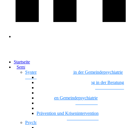
Startseite
Seminare & Trainings
Systemisches Basiswissen in der Gemeindepsychiatrie
Nationalität Mensch
Motivierende Gesprächsführung in der Beratung
Vielstimmiges Wunschkonzert
Gemeindepsychiatrie systemisch
Basiswissen Gemeindepsychiatrie
Recovery
Dreiecksbeziehungen
Prävention und Krisenintervention
Psychische Gesundheit
Kontaktgestaltung und Kommunikation mit Famili