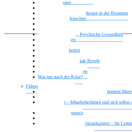
Zwangsstörungen
Angststörung
Motivierende Gesprächsführung in der Beratung
Suchterkrankte Menschen
Neue Suchtstoffe
Narzisstische Persönlichkeitsstörung
Nationalität Mensch – Psychische Gesundheit
Affektive Störungen
Leben mit ADHS
Biografisches Arbeiten
Trauer begegnen
KI-Kompetenz für soziale Berufe
Basiswissen Ehrenamt
Parafunktionales Verhalten
Was tun nach der Krise?
Führen und Leiten / BGM
Beeinträchtigte Mitarbeiter*innen kompetent führe
Sich selbst und andere gesund führen
Gesund führen – MitarbeiterInnen und sich selbst a
Führungskraft
Das Team als Ressource
Erschöpfte Teams
Basiswissen psychische Erkrankungen – für Leitun
und HR MitarbeiterInnen