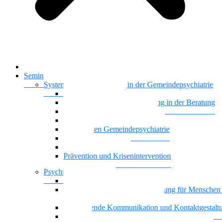
Startseite
Seminare & Trainings
Systemisches Basiswissen in der Gemeindepsychiatrie
Nationalität Mensch
Motivierende Gesprächsführung in der Beratung
Vielstimmiges Wunschkonzert
Gemeindepsychiatrie systemisch
Basiswissen Gemeindepsychiatrie
Recovery
Dreiecksbeziehungen
Prävention und Krisenintervention
Psychische Gesundheit
Kontaktgestaltung und Kommunikation mit Famili
Achtsamkeit und Stressbewältigung für Menschen
psychischen Beeinträchtigungen
Motivierende Kommunikation und Kontaktgestalt
Resilienz