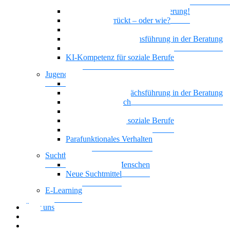
geistiger Behinderung
Borderline und Geistige Behinderung!
Ist das jetzt verrückt – oder wie?
Empowerment
Motivierende Gesprächsführung in der Beratung
Biografisches Arbeiten
KI-Kompetenz für soziale Berufe
Jugendhilfe
Vielstimmiges Wunschkonzert
Motivierende Gesprächsführung in der Beratung
Nationalität Mensch
Leben mit ADHS
KI-Kompetenz für soziale Berufe
Führung, die wirkt
Parafunktionales Verhalten
Suchtberatung
Suchterkrankte Menschen
Neue Suchtmittel
E-Learning
Über uns
Blog
Download