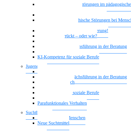
Bindung und Bindungsstörungen im pädagogisch
therapeutischen Kontext
Depression und geistige Behinderung
Doppeldiagnose: psychische Störungen bei Mensc
geistiger Behinderung
Borderline und Geistige Behinderung!
Ist das jetzt verrückt – oder wie?
Empowerment
Motivierende Gesprächsführung in der Beratung
Biografisches Arbeiten
KI-Kompetenz für soziale Berufe
Jugendhilfe
Vielstimmiges Wunschkonzert
Motivierende Gesprächsführung in der Beratung
Nationalität Mensch
Leben mit ADHS
KI-Kompetenz für soziale Berufe
Führung, die wirkt
Parafunktionales Verhalten
Suchtberatung
Suchterkrankte Menschen
Neue Suchtmittel