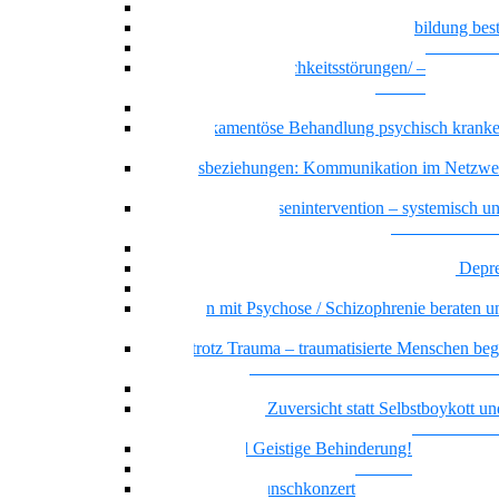
Recovery – Gesundung durch Selbstbefähigung
Wenn psychische Belastungen die Ausbildung be
Basiswissen psychische Erkrankungen
Basiswissen Persönlichkeitsstörungen/ –
Persönlichkeitsmuster
Borderline-Persönlichkeitsmuster
Die Medikamentöse Behandlung psychisch kranke
Menschen
Dreiecksbeziehungen: Kommunikation im Netzwe
Klientel
Prävention und Krisenintervention – systemisch u
ressourcenorientiert
Messie bzw. pathologisches Horten
Beratung und Begleitung von Menschen mit Depr
Sicher handeln bei psychiatrischen Notfällen
Menschen mit Psychose / Schizophrenie beraten u
begleiten
Sicher trotz Trauma – traumatisierte Menschen beg
beraten
Offener Dialog
Realitätssinn und Zuversicht statt Selbstboykott un
Selbstschädigung
Borderline und Geistige Behinderung!
Empowerment
Vielstimmiges Wunschkonzert