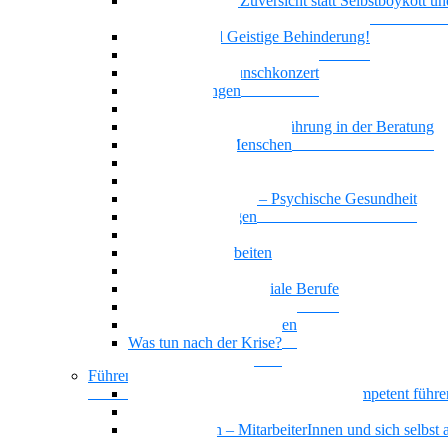
Realitätssinn und Zuversicht statt Selbstboykott un
Selbstschädigung
Borderline und Geistige Behinderung!
Empowerment
Vielstimmiges Wunschkonzert
Zwangsstörungen
Angststörung
Motivierende Gesprächsführung in der Beratung
Suchterkrankte Menschen
Neue Suchtstoffe
Narzisstische Persönlichkeitsstörung
Nationalität Mensch – Psychische Gesundheit
Affektive Störungen
Leben mit ADHS
Biografisches Arbeiten
Trauer begegnen
KI-Kompetenz für soziale Berufe
Basiswissen Ehrenamt
Parafunktionales Verhalten
Was tun nach der Krise?
Führen und Leiten / BGM
Beeinträchtigte Mitarbeiter*innen kompetent führe
Sich selbst und andere gesund führen
Gesund führen – MitarbeiterInnen und sich selbst a
Führungskraft