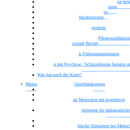
Wenn psychische Belastungen die Ausbildung be
Klare Grenzen in der Pflege und Betreuung
Basiswissen psychische Erkrankungen
Narzisstische Persönlichkeitsstörung
Biografisches Arbeiten
Auszubildenden Sicherheit vermitteln
Umgang mit Ekel und Scham
Selbstorganisiertes Lernen in der Pflegeausbildung
KI-Kompetenz für soziale Berufe
Führung, die wirkt
Dienstplangestaltung als Führungsinstrument
Basiswissen Ehrenamt
Menschen mit Psychose / Schizophrenie beraten u
begleiten
Was tun nach der Krise?
Menschen mit kognitiven Einschränkungen
Nationalität Mensch
Vielstimmiges Wunschkonzert
Alltagsbegleitung von Menschen mit kognitiven
Beeinträchtigungen
Bindung und Bindungsstörungen im pädagogisch
therapeutischen Kontext
Depression und geistige Behinderung
Doppeldiagnose: psychische Störungen bei Mensc