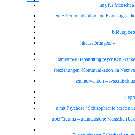
Achtsamkeit und Stressbewältigung für Menschen
psychischen Beeinträchtigungen
Motivierende Kommunikation und Kontaktgestalt
Resilienz
Recovery – Gesundung durch Selbstbefähigung
Wenn psychische Belastungen die Ausbildung be
Basiswissen psychische Erkrankungen
Basiswissen Persönlichkeitsstörungen/ –
Persönlichkeitsmuster
Borderline-Persönlichkeitsmuster
Die Medikamentöse Behandlung psychisch kranke
Menschen
Dreiecksbeziehungen: Kommunikation im Netzwe
Klientel
Prävention und Krisenintervention – systemisch u
ressourcenorientiert
Messie bzw. pathologisches Horten
Beratung und Begleitung von Menschen mit Depr
Sicher handeln bei psychiatrischen Notfällen
Menschen mit Psychose / Schizophrenie beraten u
begleiten
Sicher trotz Trauma – traumatisierte Menschen beg
beraten
Offener Dialog