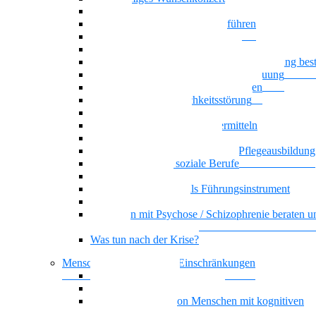
Oasentag
Sich selbst und andere gesund führen
Generationenmix + Teamwork
Als Pflegekraft kompetent beraten
Wenn psychische Belastungen die Ausbildung be
Klare Grenzen in der Pflege und Betreuung
Basiswissen psychische Erkrankungen
Narzisstische Persönlichkeitsstörung
Biografisches Arbeiten
Auszubildenden Sicherheit vermitteln
Umgang mit Ekel und Scham
Selbstorganisiertes Lernen in der Pflegeausbildung
KI-Kompetenz für soziale Berufe
Führung, die wirkt
Dienstplangestaltung als Führungsinstrument
Basiswissen Ehrenamt
Menschen mit Psychose / Schizophrenie beraten u
begleiten
Was tun nach der Krise?
Menschen mit kognitiven Einschränkungen
Nationalität Mensch
Vielstimmiges Wunschkonzert
Alltagsbegleitung von Menschen mit kognitiven
Beeinträchtigungen