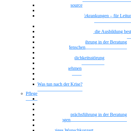
Das Team als Ressource
Erschöpfte Teams
Basiswissen psychische Erkrankungen – für Leitun
und HR MitarbeiterInnen
Generationenmix + Teamwork
Wenn psychische Belastungen die Ausbildung be
Vielstimmiges Wunschkonzert
Motivierende Gesprächsführung in der Beratung
Suchterkrankte Menschen
Neue Suchtstoffe
Narzisstische Persönlichkeitsstörung
Nationalität Mensch
Trauer im Unternehmen
Trauer begegnen
Führung, die wirkt
Was tun nach der Krise?
Pflege
Affektive Störungen
Hoffnung statt Selbstboykott
Nationalität Mensch – Pflege
Motivierende Gesprächsführung in der Beratung
Zwangsstörungen
Angststörung
Vielstimmiges Wunschkonzert