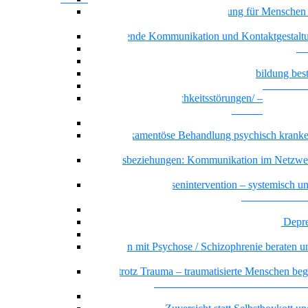
Achtsamkeit und Stressbewältigung für Menschen
psychischen Beeinträchtigungen
Motivierende Kommunikation und Kontaktgestalt
Resilienz
Recovery – Gesundung durch Selbstbefähigung
Wenn psychische Belastungen die Ausbildung be
Basiswissen psychische Erkrankungen
Basiswissen Persönlichkeitsstörungen/ –
Persönlichkeitsmuster
Borderline-Persönlichkeitsmuster
Die Medikamentöse Behandlung psychisch kranke
Menschen
Dreiecksbeziehungen: Kommunikation im Netzwe
Klientel
Prävention und Krisenintervention – systemisch u
ressourcenorientiert
Messie bzw. pathologisches Horten
Beratung und Begleitung von Menschen mit Depr
Sicher handeln bei psychiatrischen Notfällen
Menschen mit Psychose / Schizophrenie beraten u
begleiten
Sicher trotz Trauma – traumatisierte Menschen beg
beraten
Offener Dialog