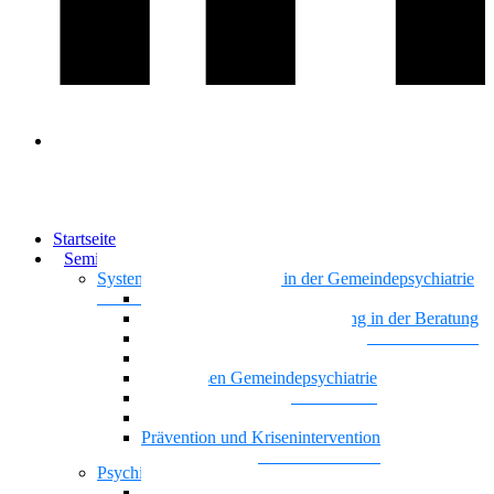
Startseite
Seminare & Trainings
Systemisches Basiswissen in der Gemeindepsychiatrie
Nationalität Mensch
Motivierende Gesprächsführung in der Beratung
Vielstimmiges Wunschkonzert
Gemeindepsychiatrie systemisch
Basiswissen Gemeindepsychiatrie
Recovery
Dreiecksbeziehungen
Prävention und Krisenintervention
Psychische Gesundheit
Kontaktgestaltung und Kommunikation mit Famili