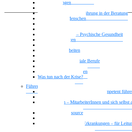
Zwangsstörungen
Angststörung
Motivierende Gesprächsführung in der Beratung
Suchterkrankte Menschen
Neue Suchtstoffe
Narzisstische Persönlichkeitsstörung
Nationalität Mensch – Psychische Gesundheit
Affektive Störungen
Leben mit ADHS
Biografisches Arbeiten
Trauer begegnen
KI-Kompetenz für soziale Berufe
Basiswissen Ehrenamt
Parafunktionales Verhalten
Was tun nach der Krise?
Führen und Leiten / BGM
Beeinträchtigte Mitarbeiter*innen kompetent führe
Sich selbst und andere gesund führen
Gesund führen – MitarbeiterInnen und sich selbst a
Führungskraft
Das Team als Ressource
Erschöpfte Teams
Basiswissen psychische Erkrankungen – für Leitun
und HR MitarbeiterInnen