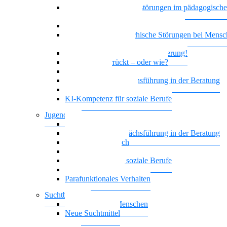
Bindung und Bindungsstörungen im pädagogisch
therapeutischen Kontext
Depression und geistige Behinderung
Doppeldiagnose: psychische Störungen bei Mensc
geistiger Behinderung
Borderline und Geistige Behinderung!
Ist das jetzt verrückt – oder wie?
Empowerment
Motivierende Gesprächsführung in der Beratung
Biografisches Arbeiten
KI-Kompetenz für soziale Berufe
Jugendhilfe
Vielstimmiges Wunschkonzert
Motivierende Gesprächsführung in der Beratung
Nationalität Mensch
Leben mit ADHS
KI-Kompetenz für soziale Berufe
Führung, die wirkt
Parafunktionales Verhalten
Suchtberatung
Suchterkrankte Menschen
Neue Suchtmittel