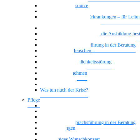
Das Team als Ressource
Erschöpfte Teams
Basiswissen psychische Erkrankungen – für Leitun
und HR MitarbeiterInnen
Generationenmix + Teamwork
Wenn psychische Belastungen die Ausbildung be
Vielstimmiges Wunschkonzert
Motivierende Gesprächsführung in der Beratung
Suchterkrankte Menschen
Neue Suchtstoffe
Narzisstische Persönlichkeitsstörung
Nationalität Mensch
Trauer im Unternehmen
Trauer begegnen
Führung, die wirkt
Was tun nach der Krise?
Pflege
Affektive Störungen
Hoffnung statt Selbstboykott
Nationalität Mensch – Pflege
Motivierende Gesprächsführung in der Beratung
Zwangsstörungen
Angststörung
Vielstimmiges Wunschkonzert