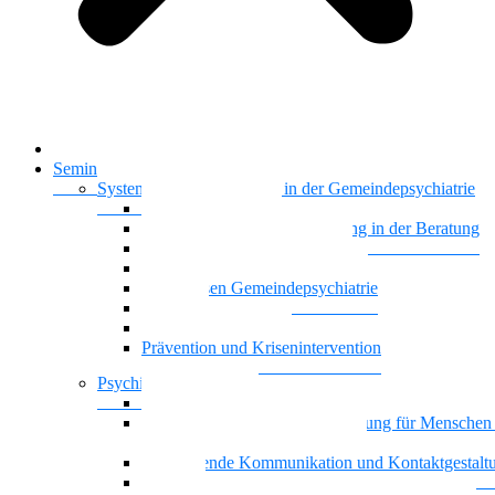
Startseite
Seminare & Trainings
Systemisches Basiswissen in der Gemeindepsychiatrie
Nationalität Mensch
Motivierende Gesprächsführung in der Beratung
Vielstimmiges Wunschkonzert
Gemeindepsychiatrie systemisch
Basiswissen Gemeindepsychiatrie
Recovery
Dreiecksbeziehungen
Prävention und Krisenintervention
Psychische Gesundheit
Kontaktgestaltung und Kommunikation mit Famili
Achtsamkeit und Stressbewältigung für Menschen
psychischen Beeinträchtigungen
Motivierende Kommunikation und Kontaktgestalt
Resilienz