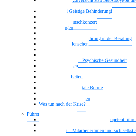
Realitätssinn und Zuversicht statt Selbstboykott un
Selbstschädigung
Borderline und Geistige Behinderung!
Empowerment
Vielstimmiges Wunschkonzert
Zwangsstörungen
Angststörung
Motivierende Gesprächsführung in der Beratung
Suchterkrankte Menschen
Neue Suchtstoffe
Narzisstische Persönlichkeitsstörung
Nationalität Mensch – Psychische Gesundheit
Affektive Störungen
Leben mit ADHS
Biografisches Arbeiten
Trauer begegnen
KI-Kompetenz für soziale Berufe
Basiswissen Ehrenamt
Parafunktionales Verhalten
Was tun nach der Krise?
Führen und Leiten / BGM
Beeinträchtigte Mitarbeiter*innen kompetent führe
Sich selbst und andere gesund führen
Gesund führen – MitarbeiterInnen und sich selbst a
Führungskraft