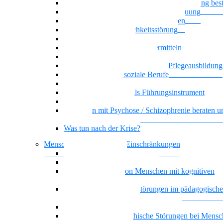
Wenn psychische Belastungen die Ausbildung be
Klare Grenzen in der Pflege und Betreuung
Basiswissen psychische Erkrankungen
Narzisstische Persönlichkeitsstörung
Biografisches Arbeiten
Auszubildenden Sicherheit vermitteln
Umgang mit Ekel und Scham
Selbstorganisiertes Lernen in der Pflegeausbildung
KI-Kompetenz für soziale Berufe
Führung, die wirkt
Dienstplangestaltung als Führungsinstrument
Basiswissen Ehrenamt
Menschen mit Psychose / Schizophrenie beraten u
begleiten
Was tun nach der Krise?
Menschen mit kognitiven Einschränkungen
Nationalität Mensch
Vielstimmiges Wunschkonzert
Alltagsbegleitung von Menschen mit kognitiven
Beeinträchtigungen
Bindung und Bindungsstörungen im pädagogisch
therapeutischen Kontext
Depression und geistige Behinderung
Doppeldiagnose: psychische Störungen bei Mensc