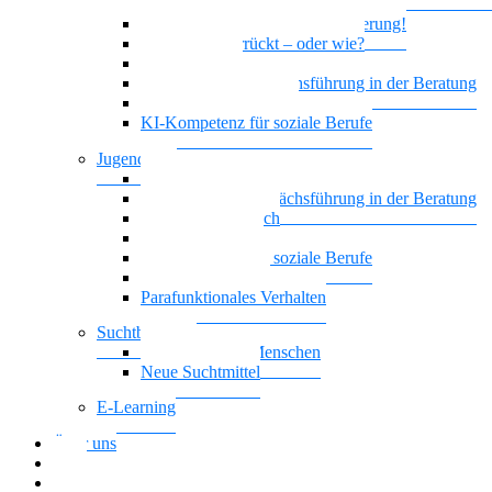
geistiger Behinderung
Borderline und Geistige Behinderung!
Ist das jetzt verrückt – oder wie?
Empowerment
Motivierende Gesprächsführung in der Beratung
Biografisches Arbeiten
KI-Kompetenz für soziale Berufe
Jugendhilfe
Vielstimmiges Wunschkonzert
Motivierende Gesprächsführung in der Beratung
Nationalität Mensch
Leben mit ADHS
KI-Kompetenz für soziale Berufe
Führung, die wirkt
Parafunktionales Verhalten
Suchtberatung
Suchterkrankte Menschen
Neue Suchtmittel
E-Learning
Über uns
Blog
Download