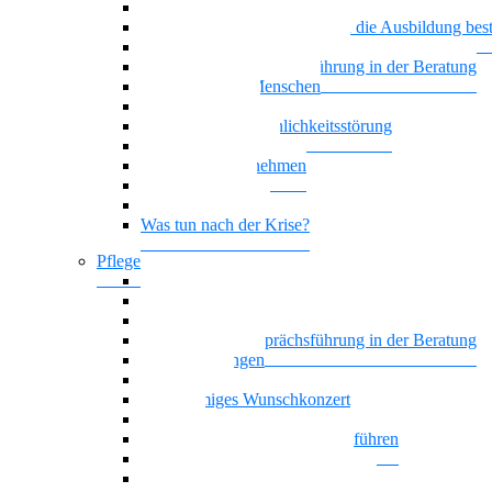
Generationenmix + Teamwork
Wenn psychische Belastungen die Ausbildung be
Vielstimmiges Wunschkonzert
Motivierende Gesprächsführung in der Beratung
Suchterkrankte Menschen
Neue Suchtstoffe
Narzisstische Persönlichkeitsstörung
Nationalität Mensch
Trauer im Unternehmen
Trauer begegnen
Führung, die wirkt
Was tun nach der Krise?
Pflege
Affektive Störungen
Hoffnung statt Selbstboykott
Nationalität Mensch – Pflege
Motivierende Gesprächsführung in der Beratung
Zwangsstörungen
Angststörung
Vielstimmiges Wunschkonzert
Oasentag
Sich selbst und andere gesund führen
Generationenmix + Teamwork
Als Pflegekraft kompetent beraten