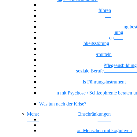
Oasentag
Sich selbst und andere gesund führen
Generationenmix + Teamwork
Als Pflegekraft kompetent beraten
Wenn psychische Belastungen die Ausbildung be
Klare Grenzen in der Pflege und Betreuung
Basiswissen psychische Erkrankungen
Narzisstische Persönlichkeitsstörung
Biografisches Arbeiten
Auszubildenden Sicherheit vermitteln
Umgang mit Ekel und Scham
Selbstorganisiertes Lernen in der Pflegeausbildung
KI-Kompetenz für soziale Berufe
Führung, die wirkt
Dienstplangestaltung als Führungsinstrument
Basiswissen Ehrenamt
Menschen mit Psychose / Schizophrenie beraten u
begleiten
Was tun nach der Krise?
Menschen mit kognitiven Einschränkungen
Nationalität Mensch
Vielstimmiges Wunschkonzert
Alltagsbegleitung von Menschen mit kognitiven
Beeinträchtigungen