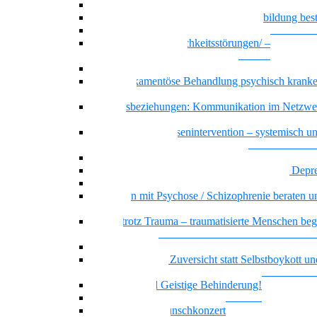
Recovery – Gesundung durch Selbstbefähigung
Wenn psychische Belastungen die Ausbildung be
Basiswissen psychische Erkrankungen
Basiswissen Persönlichkeitsstörungen/ –
Persönlichkeitsmuster
Borderline-Persönlichkeitsmuster
Die Medikamentöse Behandlung psychisch kranke
Menschen
Dreiecksbeziehungen: Kommunikation im Netzwe
Klientel
Prävention und Krisenintervention – systemisch u
ressourcenorientiert
Messie bzw. pathologisches Horten
Beratung und Begleitung von Menschen mit Depr
Sicher handeln bei psychiatrischen Notfällen
Menschen mit Psychose / Schizophrenie beraten u
begleiten
Sicher trotz Trauma – traumatisierte Menschen beg
beraten
Offener Dialog
Realitätssinn und Zuversicht statt Selbstboykott un
Selbstschädigung
Borderline und Geistige Behinderung!
Empowerment
Vielstimmiges Wunschkonzert