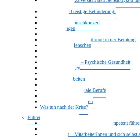
Realitätssinn und Zuversicht statt Selbstboykott un
Selbstschädigung
Borderline und Geistige Behinderung!
Empowerment
Vielstimmiges Wunschkonzert
Zwangsstörungen
Angststörung
Motivierende Gesprächsführung in der Beratung
Suchterkrankte Menschen
Neue Suchtstoffe
Narzisstische Persönlichkeitsstörung
Nationalität Mensch – Psychische Gesundheit
Affektive Störungen
Leben mit ADHS
Biografisches Arbeiten
Trauer begegnen
KI-Kompetenz für soziale Berufe
Basiswissen Ehrenamt
Parafunktionales Verhalten
Was tun nach der Krise?
Führen und Leiten / BGM
Beeinträchtigte Mitarbeiter*innen kompetent führe
Sich selbst und andere gesund führen
Gesund führen – MitarbeiterInnen und sich selbst a
Führungskraft