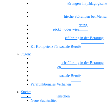
Bindung und Bindungsstörungen im pädagogisch
therapeutischen Kontext
Depression und geistige Behinderung
Doppeldiagnose: psychische Störungen bei Mensc
geistiger Behinderung
Borderline und Geistige Behinderung!
Ist das jetzt verrückt – oder wie?
Empowerment
Motivierende Gesprächsführung in der Beratung
Biografisches Arbeiten
KI-Kompetenz für soziale Berufe
Jugendhilfe
Vielstimmiges Wunschkonzert
Motivierende Gesprächsführung in der Beratung
Nationalität Mensch
Leben mit ADHS
KI-Kompetenz für soziale Berufe
Führung, die wirkt
Parafunktionales Verhalten
Suchtberatung
Suchterkrankte Menschen
Neue Suchtmittel