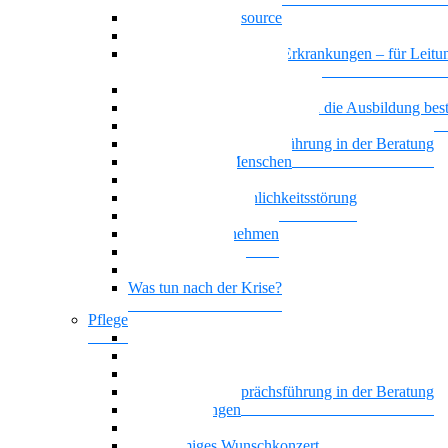
Das Team als Ressource
Erschöpfte Teams
Basiswissen psychische Erkrankungen – für Leitun
und HR MitarbeiterInnen
Generationenmix + Teamwork
Wenn psychische Belastungen die Ausbildung be
Vielstimmiges Wunschkonzert
Motivierende Gesprächsführung in der Beratung
Suchterkrankte Menschen
Neue Suchtstoffe
Narzisstische Persönlichkeitsstörung
Nationalität Mensch
Trauer im Unternehmen
Trauer begegnen
Führung, die wirkt
Was tun nach der Krise?
Pflege
Affektive Störungen
Hoffnung statt Selbstboykott
Nationalität Mensch – Pflege
Motivierende Gesprächsführung in der Beratung
Zwangsstörungen
Angststörung
Vielstimmiges Wunschkonzert