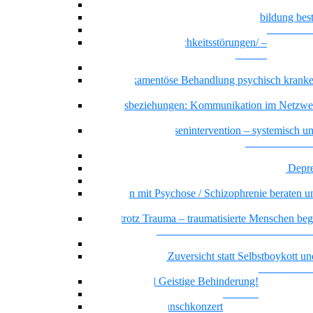
Recovery – Gesundung durch Selbstbefähigung
Wenn psychische Belastungen die Ausbildung be
Basiswissen psychische Erkrankungen
Basiswissen Persönlichkeitsstörungen/ –
Persönlichkeitsmuster
Borderline-Persönlichkeitsmuster
Die Medikamentöse Behandlung psychisch kranke
Menschen
Dreiecksbeziehungen: Kommunikation im Netzwe
Klientel
Prävention und Krisenintervention – systemisch u
ressourcenorientiert
Messie bzw. pathologisches Horten
Beratung und Begleitung von Menschen mit Depr
Sicher handeln bei psychiatrischen Notfällen
Menschen mit Psychose / Schizophrenie beraten u
begleiten
Sicher trotz Trauma – traumatisierte Menschen beg
beraten
Offener Dialog
Realitätssinn und Zuversicht statt Selbstboykott un
Selbstschädigung
Borderline und Geistige Behinderung!
Empowerment
Vielstimmiges Wunschkonzert