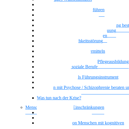
Oasentag
Sich selbst und andere gesund führen
Generationenmix + Teamwork
Als Pflegekraft kompetent beraten
Wenn psychische Belastungen die Ausbildung be
Klare Grenzen in der Pflege und Betreuung
Basiswissen psychische Erkrankungen
Narzisstische Persönlichkeitsstörung
Biografisches Arbeiten
Auszubildenden Sicherheit vermitteln
Umgang mit Ekel und Scham
Selbstorganisiertes Lernen in der Pflegeausbildung
KI-Kompetenz für soziale Berufe
Führung, die wirkt
Dienstplangestaltung als Führungsinstrument
Basiswissen Ehrenamt
Menschen mit Psychose / Schizophrenie beraten u
begleiten
Was tun nach der Krise?
Menschen mit kognitiven Einschränkungen
Nationalität Mensch
Vielstimmiges Wunschkonzert
Alltagsbegleitung von Menschen mit kognitiven
Beeinträchtigungen