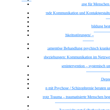
Achtsamkeit und Stressbewältigung für Menschen
psychischen Beeinträchtigungen
Motivierende Kommunikation und Kontaktgestalt
Resilienz
Recovery – Gesundung durch Selbstbefähigung
Wenn psychische Belastungen die Ausbildung be
Basiswissen psychische Erkrankungen
Basiswissen Persönlichkeitsstörungen/ –
Persönlichkeitsmuster
Borderline-Persönlichkeitsmuster
Die Medikamentöse Behandlung psychisch kranke
Menschen
Dreiecksbeziehungen: Kommunikation im Netzwe
Klientel
Prävention und Krisenintervention – systemisch u
ressourcenorientiert
Messie bzw. pathologisches Horten
Beratung und Begleitung von Menschen mit Depr
Sicher handeln bei psychiatrischen Notfällen
Menschen mit Psychose / Schizophrenie beraten u
begleiten
Sicher trotz Trauma – traumatisierte Menschen beg
beraten
Offener Dialog