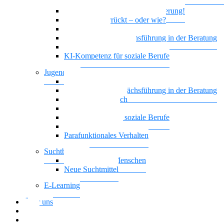
geistiger Behinderung
Borderline und Geistige Behinderung!
Ist das jetzt verrückt – oder wie?
Empowerment
Motivierende Gesprächsführung in der Beratung
Biografisches Arbeiten
KI-Kompetenz für soziale Berufe
Jugendhilfe
Vielstimmiges Wunschkonzert
Motivierende Gesprächsführung in der Beratung
Nationalität Mensch
Leben mit ADHS
KI-Kompetenz für soziale Berufe
Führung, die wirkt
Parafunktionales Verhalten
Suchtberatung
Suchterkrankte Menschen
Neue Suchtmittel
E-Learning
Über uns
Blog
Download