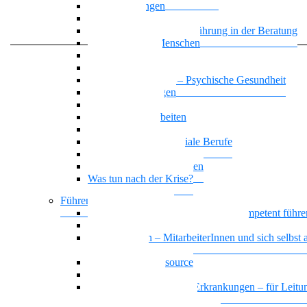
Zwangsstörungen
Angststörung
Motivierende Gesprächsführung in der Beratung
Suchterkrankte Menschen
Neue Suchtstoffe
Narzisstische Persönlichkeitsstörung
Nationalität Mensch – Psychische Gesundheit
Affektive Störungen
Leben mit ADHS
Biografisches Arbeiten
Trauer begegnen
KI-Kompetenz für soziale Berufe
Basiswissen Ehrenamt
Parafunktionales Verhalten
Was tun nach der Krise?
Führen und Leiten / BGM
Beeinträchtigte Mitarbeiter*innen kompetent führe
Sich selbst und andere gesund führen
Gesund führen – MitarbeiterInnen und sich selbst a
Führungskraft
Das Team als Ressource
Erschöpfte Teams
Basiswissen psychische Erkrankungen – für Leitun
und HR MitarbeiterInnen