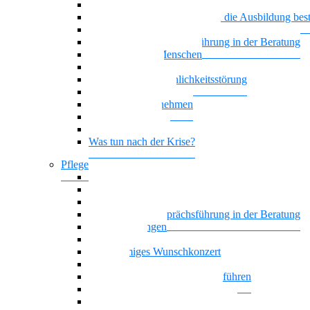
Generationenmix + Teamwork
Wenn psychische Belastungen die Ausbildung be
Vielstimmiges Wunschkonzert
Motivierende Gesprächsführung in der Beratung
Suchterkrankte Menschen
Neue Suchtstoffe
Narzisstische Persönlichkeitsstörung
Nationalität Mensch
Trauer im Unternehmen
Trauer begegnen
Führung, die wirkt
Was tun nach der Krise?
Pflege
Affektive Störungen
Hoffnung statt Selbstboykott
Nationalität Mensch – Pflege
Motivierende Gesprächsführung in der Beratung
Zwangsstörungen
Angststörung
Vielstimmiges Wunschkonzert
Oasentag
Sich selbst und andere gesund führen
Generationenmix + Teamwork
Als Pflegekraft kompetent beraten