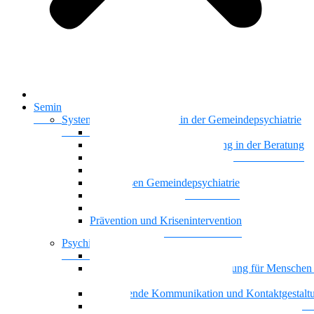
Startseite
Seminare & Trainings
Systemisches Basiswissen in der Gemeindepsychiatrie
Nationalität Mensch
Motivierende Gesprächsführung in der Beratung
Vielstimmiges Wunschkonzert
Gemeindepsychiatrie systemisch
Basiswissen Gemeindepsychiatrie
Recovery
Dreiecksbeziehungen
Prävention und Krisenintervention
Psychische Gesundheit
Kontaktgestaltung und Kommunikation mit Famili
Achtsamkeit und Stressbewältigung für Menschen
psychischen Beeinträchtigungen
Motivierende Kommunikation und Kontaktgestalt
Resilienz