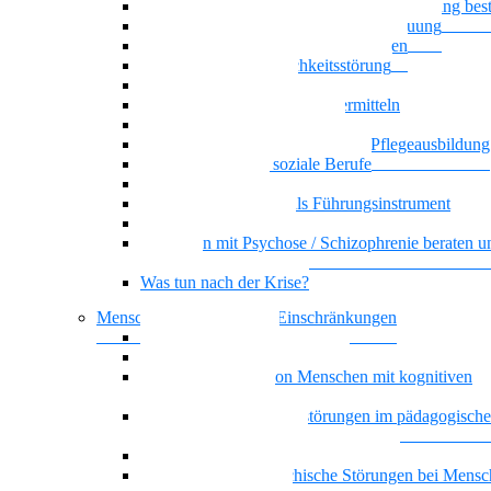
Wenn psychische Belastungen die Ausbildung be
Klare Grenzen in der Pflege und Betreuung
Basiswissen psychische Erkrankungen
Narzisstische Persönlichkeitsstörung
Biografisches Arbeiten
Auszubildenden Sicherheit vermitteln
Umgang mit Ekel und Scham
Selbstorganisiertes Lernen in der Pflegeausbildung
KI-Kompetenz für soziale Berufe
Führung, die wirkt
Dienstplangestaltung als Führungsinstrument
Basiswissen Ehrenamt
Menschen mit Psychose / Schizophrenie beraten u
begleiten
Was tun nach der Krise?
Menschen mit kognitiven Einschränkungen
Nationalität Mensch
Vielstimmiges Wunschkonzert
Alltagsbegleitung von Menschen mit kognitiven
Beeinträchtigungen
Bindung und Bindungsstörungen im pädagogisch
therapeutischen Kontext
Depression und geistige Behinderung
Doppeldiagnose: psychische Störungen bei Mensc