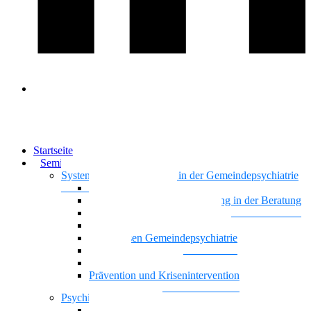
Startseite
Seminare & Trainings
Systemisches Basiswissen in der Gemeindepsychiatrie
Nationalität Mensch
Motivierende Gesprächsführung in der Beratung
Vielstimmiges Wunschkonzert
Gemeindepsychiatrie systemisch
Basiswissen Gemeindepsychiatrie
Recovery
Dreiecksbeziehungen
Prävention und Krisenintervention
Psychische Gesundheit
Kontaktgestaltung und Kommunikation mit Famili